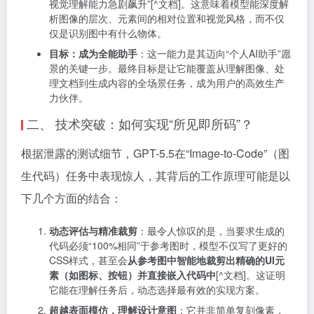
视觉理解能力急剧飙升”[^文档]。这意味着模型能深度解
析图像的层次、元素间的相对位置和视觉风格，而不仅
仅是识别图中有什么物体。
目标：成为全能助手
：这一能力是其迈向“个人AI助手”愿
景的关键一步。最终目标是让它能覆盖从理解图像、处
理文档到生成内容的全场景任务，成为用户的高效生产
力伙伴。
二、 技术突破：如何实现“所见即所码”？
根据泄露的测试细节，GPT-5.5在“Image-to-Code”（图
生代码）任务中表现惊人，其背后的工作原理可能是以
下几个方面的结合：
动态评估与精准裁剪
：最令人惊叹的是，当要求生成的
代码必须“100%相同”于参考图时，模型不仅写了更好的
CSS样式，甚至会
从参考图中智能地裁剪出精确的UI元
素（如图标、按钮）并直接嵌入代码中
[^文档]。这证明
它能在理解任务后，动态选择最有效的实现方案。
超越表面模仿，理解设计意图
：它并非简单复刻像素，