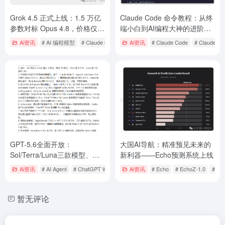
Grok 4.5 正式上线：1.5 万亿
Claude Code 命令教程：从终
参数对标 Opus 4.8，价格仅为
端小白到AI编程大神的进阶之
四分之一，马斯克这次要掀桌
路（2026实战版）
Ai资讯
# AI 编程模型
# Claude Opus 4.8
Ai资讯
# Cursor
# Claude Code
# Claude C
了
GPT-5.6全面开放：
大国AI导航：精准预见未来的
Sol/Terra/Luna三款模型、定
新利器——Echo预测系统上线
价、性能跑分、ChatGPT
Ai资讯
# AI Agent
# ChatGPT Work
# Claude Fable 5
Ai资讯
# Echo
# EchoZ-1.0
# Uni
Work 全解读
暂无评论