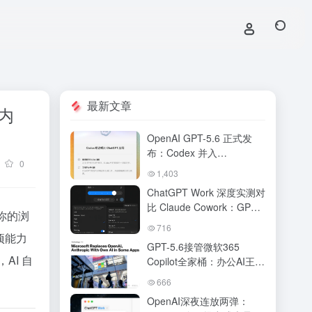
最新文章
 内
OpenAI GPT-5.6 正式发
布：Codex 并入
0
ChatGPT，新版桌面端打
1,403
造「AI工作台」全解析
ChatGPT Work 深度实测对
比 Claude Cowork：GPT-
制你的浏
5.6 驱动下 OpenAI 真追上
716
来了吗？AI 办公 Agent 终
项能力
GPT-5.6接管微软365
极对决
，AI 自
Copilot全家桶：办公AI王座
易主，DeepSWE跑分碾压
666
Claude，ChatGPT Work将
OpenAI深夜连放两弹：
Agent塞进手机