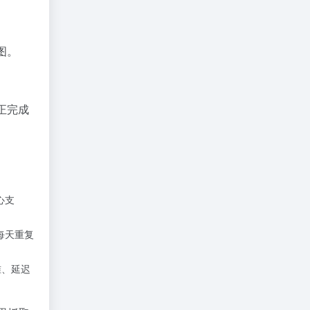
图。
 真正完成
心支
你每天重复
准、延迟