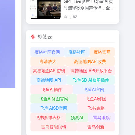
GPT-Live发布！OpenAI实
时翻译秒杀同声传译，全双
工语音交互让ChatGPT变
1,182
身真人
标签云
魔搭社区官网
魔搭社区
魔搭官网
高清放大
高德地图API收费
高德地图API密钥
高德地图 API开放平台
高德地图 API
飞鱼SD AI修图插件
飞鱼AI插件
飞鱼AI官网
飞鱼AI修图官网
飞鱼AI修图
飞鱼AISD官网
飞书表格
飞书多维表格
预测AI
雷鸟眼镜
雷鸟智能眼镜
雷鸟创新