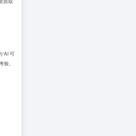
里抓取
AI 可
考验。