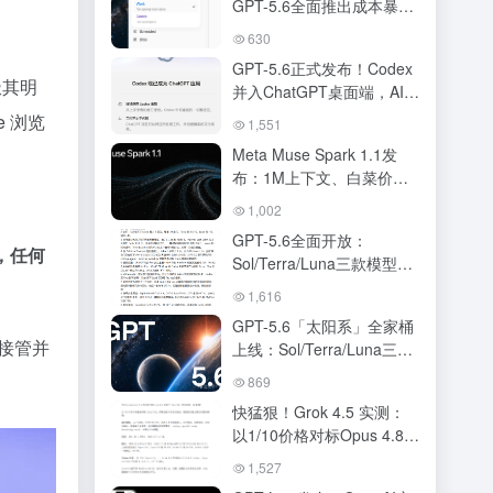
GPT-5.6全面推出成本暴打
Fable-5，ChatGPT与
630
Codex正式合体
GPT-5.6正式发布！Codex
极其明
并入ChatGPT桌面端，AI超
级应用时代正式开启
e 浏览
1,551
Meta Muse Spark 1.1发
布：1M上下文、白菜价
API，跑分接近Opus 4.8与
1,002
GPT-5.5
GPT-5.6全面开放：
，任何
Sol/Terra/Luna三款模型、
定价、性能跑分、
1,616
ChatGPT Work 全解读
GPT-5.6「太阳系」全家桶
缝接管并
上线：Sol/Terra/Luna三档
定价，ChatGPT与Codex合
869
体，OpenAI叫板Claude
快猛狠！Grok 4.5 实测：
Fable 5
以1/10价格对标Opus 4.8的
编程新王
1,527