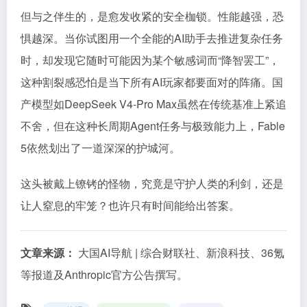
但与之伴生的，是愈发收紧的安全枷锁。性能越强，恐
惧越深。当你试图用一个全能的AI助手去推进复杂任务
时，却发现它随时可能因为某个敏感词而“降智罢工”，
这种割裂感恐怕是当下所有AI玩家都要面对的阵痛。国
产模型如DeepSeek V4-Pro Max虽然在传统基准上紧追
不舍，但在这种长周期Agent任务与极致能力上，Fable
5依然划出了一道深深的护城河。
这头被戴上镣铐的怪物，究竟是守护人类的利剑，还是
让人窒息的牢笼？也许只有时间能给出答案。
文章来源：
大国AI导航 | 综合财联社、新浪科技、36氪
等报道及Anthropic官方公告撰写。