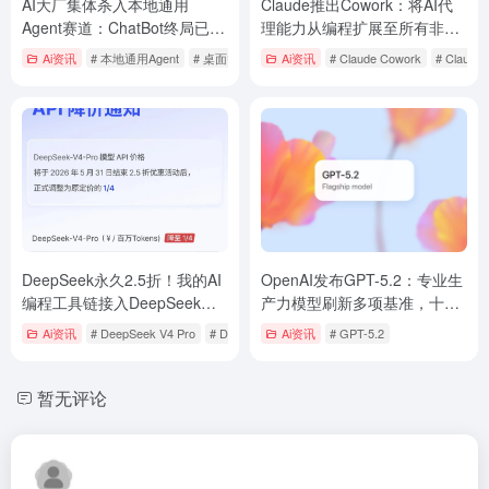
AI大厂集体杀入本地通用
Claude推出Cowork：将AI代
Agent赛道：ChatBot终局已
理能力从编程扩展至所有非编
定，桌面智能体大战全面打响
码工作
Ai资讯
# 本地通用Agent
# 桌面智能体
Ai资讯
# Claude Cowork
# Claud
DeepSeek永久2.5折！我的AI
OpenAI发布GPT-5.2：专业生
编程工具链接入DeepSeek实
产力模型刷新多项基准，十周
战指南
年强势回应谷歌竞争
Ai资讯
# DeepSeek V4 Pro
# DeepSeek V4 Pro价格
Ai资讯
# GPT-5.2
暂无评论