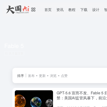
首页
资讯
教程
下载
设计
Fable 5
共 5 篇文章
排序
发布
更新
浏览
点赞
GPT-5.6 宣而不发、Fable 5
禁：美国AI监管风暴下，前沿
型进入“国家主导”新时代