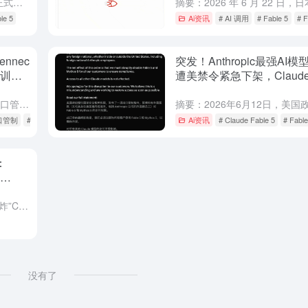
摘要：2026年6月27日，OpenAI正式发布GPT-5.6系列（Sol/Terra/Luna），性能全面碾压前代，但因美国政府要求仅向约20家“可信合作伙伴”开放；与此同时，Anthropic的F...
le 5
Ai资讯
# AI 调用
# Fable 5
# 
ennec
突发！Anthropic最强AI模型F
部训练
遭美禁令紧急下架，Claud
服72小时真相
摘要：就在Claude 5系列因美国出口管制被全面封禁不足十天之际，Anthropic的动作并没有按下暂停键——反而更快了。6月21日，开发者社区发现"claude-sonnet-5"的slug已悄然...
出口管制
# AI模型迭代
Ai资讯
# Claude Fable 5
# Fable
：
摘要： Anthropic毫无预警丢出“王炸”Claude Fable 5，携Mythos级底层能力横扫各大AI基准测试，在编码、视觉、科研全面碾压GPT-5.5与自家前代Opus 4.8。然而，这头...
没有了