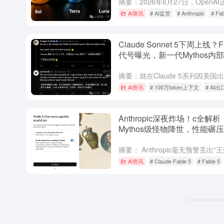
Ai资讯
# AI监管
# Anthropic
# Fab
Claude Sonnet 5下周上线？F
代号曝光，新一代Mythos内
完成，AI封锁反而加速迭代
Ai资讯
# 100万token上下文
# AI
Anthropic深夜炸场！c全解析
Mythos级怪物降世，性能碾压
GPT5.5却让生物学家破防
Ai资讯
# Claude Fable 5
# Fable 5