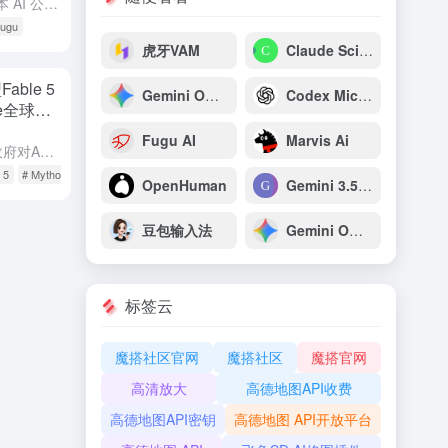
摘要：2026 年 6 月 22 日，日本 AI 公司 Sakana AI 正式发布多智能体编排系统 Fugu 及 Fugu Ultra。与传统"做大模型"的路径不同，Fugu 是一个学会了调度其他模...
Fugu
虎牙VAM
Claude Science
able 5
Gemini Omni Flash：谷歌原生多模态视频生成与推理模型
Codex Micro：OpenAI专为开发者打造的AI编程专用宏键盘
e全球停
Fugu AI
Marvis Ai
摘要：2026年6月12日，美国政府对Anthropic下达紧急出口管制令，强制全球停用其刚上线72小时的最强AI模型Claude Fable 5与Mythos 5。禁令以“国家安全”为由，禁止所有外...
 5
# Mythos 5
OpenHuman
Gemini 3.5 Pro
豆包输入法
Gemini Omni
标签云
魔搭社区官网
魔搭社区
魔搭官网
高清放大
高德地图API收费
高德地图API密钥
高德地图 API开放平台