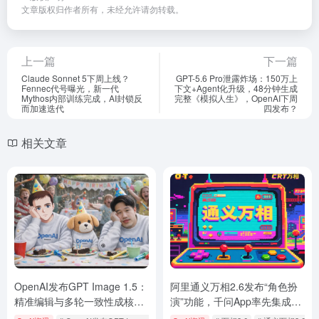
文章版权归作者所有，未经允许请勿转载。
上一篇
下一篇
Claude Sonnet 5下周上线？
GPT-5.6 Pro泄露炸场：150万上
Fennec代号曝光，新一代
下文+Agent化升级，48分钟生成
Mythos内部训练完成，AI封锁反
完整《模拟人生》，OpenAI下周
而加速迭代
四发布？
相关文章
OpenAI发布GPT Image 1.5：
阿里通义万相2.6发布“角色扮
精准编辑与多轮一致性成核心
演”功能，千问App率先集成上
突破，图像生成进入“可控创
线“AI小剧场”