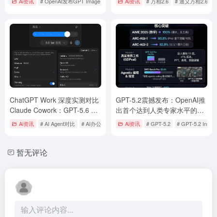
Ai资讯
# OpenAI发布GPT Image 1.5
Ai资讯
# 万相2.6
# 通义万相2.6
作”时代
ChatGPT Work 深度实测对比
GPT-5.2震撼发布：OpenAI推
Claude Cowork：GPT-5.6 驱
出首个达到人类专家水平的AI
动下 OpenAI 真追上来了吗？
模型，全面领先竞争对手
Ai资讯
# AI Agent对比
# AI办公Agent
# ChatGPT Work
Ai资讯
# GPT-5.2
# GPT-5.2 Instan
AI 办公 Agent 终极对决
暂无评论