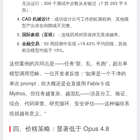
无法运行；300 个测试中步数从未输过（7 胜 293 平 0
负）。
CAD 机械设计
：成功设计出可工作的虹膜机构，其他模
型产出存在间隙或不完整。
国际象棋（盲棋）
：连续四局对弈保持完美准确率。
金融交易
：50 周回测中实现 +19.43% 平均回报，其他
前沿模型均低于 15%。
这些案例的共同点是——任务”脏、乱、长跑”，超出单
模型调用范畴。一位开发者反馈：”如果是一个干净的
单次 prompt，你大概还是会直接用 Fable 5 或
Mythos。但任务越复杂、越混乱——涉及分工、验证、
综合、代码审查、研究循环、安全评估——这种编排系
统就越有意义。”
四、价格策略：显著低于 Opus 4.8