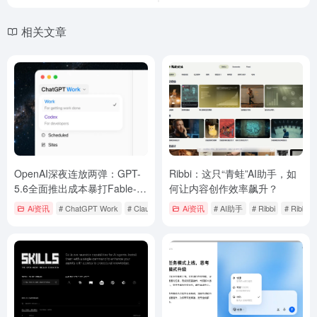
相关文章
OpenAI深夜连放两弹：GPT-
Ribbi：这只“青蛙”AI助手，如
5.6全面推出成本暴打Fable-
何让内容创作效率飙升？
5，ChatGPT与Codex正式合
Ai资讯
# ChatGPT Work
# Claude Fable 5
Ai资讯
# Codex合并
# AI助手
# Ribbi
# Ribbi
体