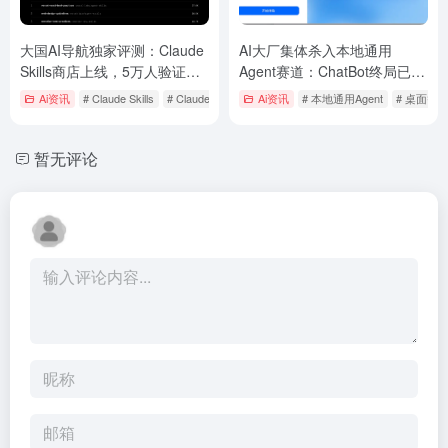
大国AI导航独家评测：Claude
AI大厂集体杀入本地通用
Skills商店上线，5万人验证的
Agent赛道：ChatBot终局已
Top 10热门技能全解析
定，桌面智能体大战全面打响
Ai资讯
# Claude Skills
# Claude Skills商店
Ai资讯
# skills.sh
# 本地通用Agent
# 桌面智
暂无评论