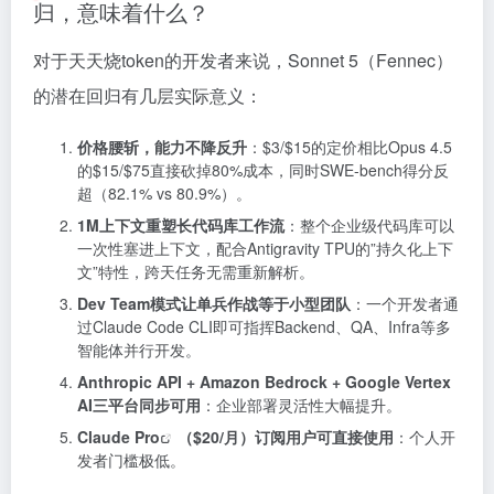
归，意味着什么？
对于天天烧token的开发者来说，Sonnet 5（Fennec）
的潜在回归有几层实际意义：
价格腰斩，能力不降反升
：
$3/$
15的定价相比Opus 4.5
的
$15/$
75直接砍掉80%成本，同时SWE-bench得分反
超（82.1% vs 80.9%）。
1M上下文重塑长代码库工作流
：整个企业级代码库可以
一次性塞进上下文，配合Antigravity TPU的”持久化上下
文”特性，跨天任务无需重新解析。
Dev Team模式让单兵作战等于小型团队
：一个开发者通
过Claude Code CLI即可指挥Backend、QA、Infra等多
智能体并行开发。
Anthropic API + Amazon Bedrock + Google Vertex
AI三平台同步可用
：企业部署灵活性大幅提升。
Claude Pro
（$20/月）订阅用户可直接使用
：个人开
发者门槛极低。