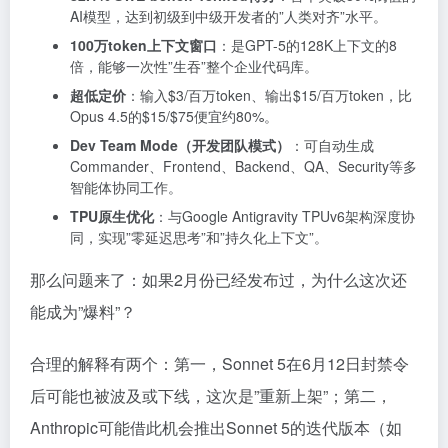
AI模型，达到初级到中级开发者的”人类对齐”水平。
100万token上下文窗口
：是GPT-5的128K上下文的8
倍，能够一次性”生吞”整个企业代码库。
超低定价
：输入
$3/百万token、输出$
15/百万token，比
Opus 4.5的
$15/$
75便宜约80%。
Dev Team Mode（开发团队模式）
：可自动生成
Commander、Frontend、Backend、QA、Security等多
智能体协同工作。
TPU原生优化
：与Google Antigravity TPUv6架构深度协
同，实现”零延迟思考”和”持久化上下文”。
那么问题来了：如果2月份已经发布过，为什么这次还
能成为”爆料”？
合理的解释有两个：第一，Sonnet 5在6月12日封禁令
后可能也被波及或下线，这次是”重新上架”；第二，
Anthropic可能借此机会推出Sonnet 5的迭代版本（如