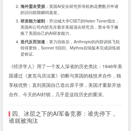
海外盟友受损
：英国AI安全研究所等机构花费数月申请
的访问权限瞬间蒸发。
研发能力被削
：乔治城大学CSET的Helen Toner指出，
美国AI公司内部充斥着非美籍顶尖研究员，禁令等于瘫
痪了美国自己的AI研发能力。
迭代反而加速
：算力回收后，Anthropic的内部训练飞轮
转得更快，Sonnet 5回归、Mythos后续版本完成训练就
是铁证。
《经济学人》用了一个发人深省的历史类比：1946年美
国通过《麦克马洪法案》切断与英国的核技术合作，独
享核优势；直到英国自己造出原子弹，美国才重新开放
合作。今天的AI封锁，几乎是这段历史的重演。
四、冰层之下的AI军备竞赛：谁先停下，
谁就被淘汰