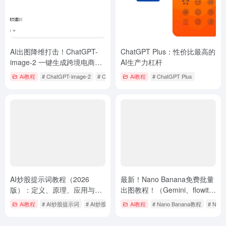
AI出图降维打击！ChatGPT-
ChatGPT Plus：性价比最高的
image-2 一键生成跨境电商高
AI生产力杠杆
转化图，告别廉价感打造品牌
Ai教程
# ChatGPT-image-2
# ChatGPT-image-2生图
Ai教程
# ChatGPT Plus
# ChatGPT-image-2跨
护城河
AI炒股提示词教程（2026
最新！Nano Banana免费批量
版）：定义、原理、应用与实
出图教程！（Gemini、flowith
战策略
已上线！）
Ai教程
# AI炒股提示词
# AI炒股教程
Ai教程
# Nano Banana教程
# Nano