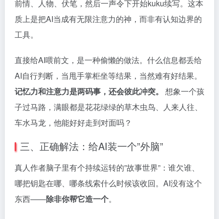
前情、人物、伏笔，然后一声令下开始kuku续写。这本
质上是把AI当成有无限注意力的神，而非有认知边界的
工具。
直接给AI喂前文，是一种偷懒的做法。什么信息都丢给
AI自行判断，当甩手掌柜坐等结果，当然难有好结果。
记忆力和注意力是两码事，还会彼此冲突。
想象一个孩
子过马路，满眼都是花花绿绿的草木虫鸟、人来人往、
车水马龙，他能好好走到对面吗？
三、正确解法：给AI装一个”外脑”
真人作者脑子里有个持续运转的”故事世界”：谁欠谁、
哪把钥匙在哪、哪条线索什么时候该收回。AI没有这个
东西——
除非你帮它造一个
。