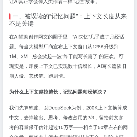
让AI真正学会像人类作者一样”记住”故事。
一、被误读的”记忆问题”：上下文长度从来
不是关键
在AI辅助创作网文的圈子里，”AI失忆”几乎成了月经话
题。每当大模型厂商宣布上下文窗口从128K升级到
1M、2M，总会掀起一波”终于能写长篇了”的狂欢。可
现实是，即便上下文已实现数十倍增长，AI写长篇依旧
崩人设、忘伏笔、跑剧情。
为什么上下文越拉越长，记忆问题却没解决？
我们先算笔账。以DeepSeek为例，200K上下文换算成
中文，去掉输出、思考、修改占用的2/3，留给前文参
考的容量保守估计超过10万字——相当于50章左右的网
文体量。而如今主流大模型动辄1M上下文，理论上可