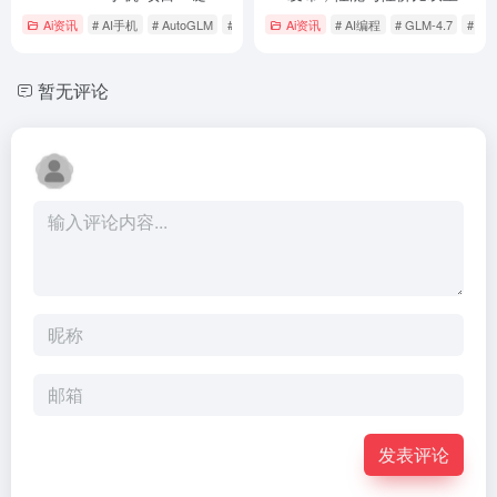
署，引领技术平权新实践
“突围”
Ai资讯
# AI手机
# AutoGLM
# AutoGLM一键部署
Ai资讯
# AI编程
# GLM-4.7
# 国
暂无评论
发表评论