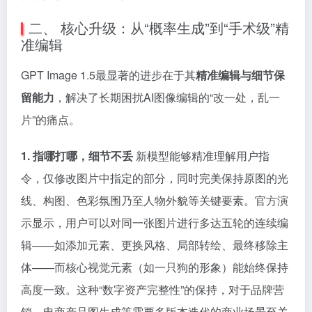
二、 核心升级：从“概率生成”到“手术级”精
准编辑
GPT Image 1.5最显著的进步在于其
精准编辑与细节保
留能力
，解决了长期困扰AI图像编辑的“改一处，乱一
片”的痛点。
1. 指哪打哪，细节不丢
新模型能够精准理解用户指
令，仅修改图片中指定的部分，同时完美保持原图的光
线、构图、色彩氛围乃至人物外貌等关键要素。官方演
示显示，用户可以对同一张图片进行多达五轮的连续编
辑——如添加元素、更换风格、局部转绘、最终移除主
体——而核心视觉元素（如一只狗的形象）能始终保持
高度一致。这种“数字资产完整性”的保持，对于品牌营
销、电商产品图生成等需要多版本迭代的商业场景至关