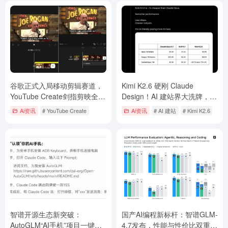
谷歌正式入局移动剪辑赛道，
Kimi K2.6 硬刚 Claude
YouTube Create剑指剪映全球
Design！AI 建站界大洗牌，便
市场
宜 7 倍还能一键多开？
Ai资讯
# YouTube Create
Ai资讯
# AI 建站
# Kimi K2.6
智谱开源生态新突破：
国产AI编程新标杆：智谱GLM-
AutoGLM“AI手机”项目一键部
4.7发布，性能与性价比双重