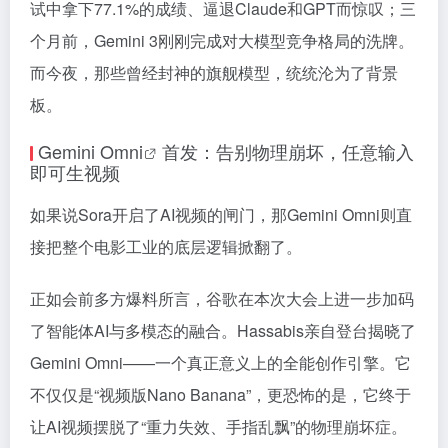
试中拿下77.1%的成绩、逼退Claude和GPT而惊叹；三
个月前，Gemini 3刚刚完成对大模型竞争格局的洗牌。
而今夜，那些曾经封神的旗舰模型，统统沦为了背景
板。
Gemini
Omni
首发：告别物理崩坏，任意输入
即可生视频
如果说Sora开启了AI视频的闸门，那Gemini Omni则直
接把整个电影工业的底层逻辑掀翻了。
正如会前多方爆料所言，谷歌在本次大会上进一步加码
了智能体AI与多模态的融合。Hassabis亲自登台揭晓了
Gemini Omni——一个真正意义上的全能创作引擎。它
不仅仅是“视频版Nano Banana”，更恐怖的是，它终于
让AI视频摆脱了“重力失效、手指乱飘”的物理崩坏症。