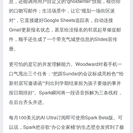
息，还能调用用户自定义的“ghostwriter”技能，模仿你
的口吻写邮件；生活场景中，让它“规划一场街区派
对”，它直接建好Google Sheets追踪表，自动连接
Gmail更新报名状态，甚至给没报名的邻居起草催促邮
件，顺手还生成了一个带充气城堡信息的Slides宣传
册。
更可怕的是它的并发理解能力。Woodward对着手机一
口气甩出三个任务：“把跟Sundar的会议标成亮粉色”“给
新邻居写邀请函”“列出到学期结束前为孩子要做的事并
按日期排好”。Spark瞬间将一段语音拆解为三条线程，
在后台齐头并进。
每月100美元的AI Ultra订阅即可使用Spark Beta版。可
以说，Spark把谷歌“办公全家桶”的生态壁垒发挥到了极