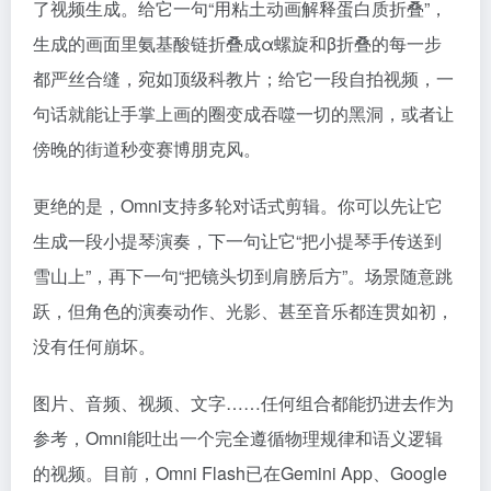
了视频生成。给它一句“用粘土动画解释蛋白质折叠”，
生成的画面里氨基酸链折叠成α螺旋和β折叠的每一步
都严丝合缝，宛如顶级科教片；给它一段自拍视频，一
句话就能让手掌上画的圈变成吞噬一切的黑洞，或者让
傍晚的街道秒变赛博朋克风。
更绝的是，Omni支持多轮对话式剪辑。你可以先让它
生成一段小提琴演奏，下一句让它“把小提琴手传送到
雪山上”，再下一句“把镜头切到肩膀后方”。场景随意跳
跃，但角色的演奏动作、光影、甚至音乐都连贯如初，
没有任何崩坏。
图片、音频、视频、文字……任何组合都能扔进去作为
参考，Omni能吐出一个完全遵循物理规律和语义逻辑
的视频。目前，Omni Flash已在Gemini App、Google