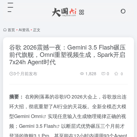
首页
•
Ai资讯
•
正文
谷歌 2026震撼一夜：Gemini 3.5 Flash碾压
前代旗舰，Omni重塑视频生成，Spark开启
7x24h Agent时代
3个月前发布
1,828
0
0
摘要：
在刚刚落幕的谷歌I/O 2026大会上，谷歌放出连
环大招，彻底重塑了AI行业的天花板。全新全模态大模
型
Gemini Omni
实现任意输入生成物理规律正确的视
频；
Gemini 3.5 Flash
以断层式优势碾压三个月前才
登顶的旗舰3.1 Pro，甚至能在12小时内调用93个Agent