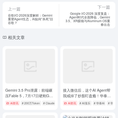
下一篇
上一篇
Google I/O 2026 深度复盘：
谷歌I/O 2026深度解析：Gemini
Agent时代全面降临，Gemini
重塑Agent生态，AI如何“杀死”旧
3.5、XR眼镜与Aluminum OS重
谷歌？
拳出击
相关文章
Gemini 3.5 Pro泄露：前端碾
接入微信后，这个AI Agent帮
压Fable 5，7月17日硬刚GPT-
我戒掉了炒股盯盘瘾！华泰AI
5.6，200万Token重塑AI格局
涨乐实战体验
Ai资讯
# 200万Token
# Claude Fable 5
Ai资讯
# Deep Think
# AI涨乐
# 华泰AI
# 华泰