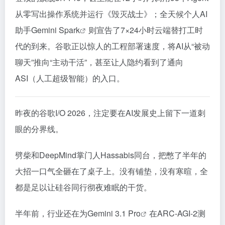
从零写出操作系统并运行《毁灭战士》；全天候个人AI
助手Gemini
Spark
则宣告了7×24小时云端替打工时
代的到来。谷歌正以惊人的工程部署速度，将AI从“被动
聊天”推向“主动干活”，甚至让人隐约看到了通向
ASI（人工超级智能）的入口。
昨夜的谷歌I/O 2026，注定要在AI发展史上留下一道刺
眼的分界线。
劈柴和DeepMind掌门人Hassabis同台，把憋了半年的
大招一口气全砸在了桌子上。没有铺垫，没有寒暄，全
都是足以让硅谷同行彻夜难眠的干货。
半年前，行业还在为
Gemini 3.1 Pro
在ARC-AGI-2测