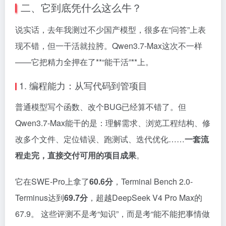
二、它到底凭什么这么牛？
说实话，去年我测过不少国产模型，很多在“问答”上表
现不错，但一干活就拉胯。Qwen3.7-Max这次不一样
——它把精力全押在了**“能干活”**上。
1. 编程能力：从写代码到管项目
普通模型写个函数、改个BUG已经算不错了。但
Qwen3.7-Max能干的是：理解需求、浏览工程结构、修
改多个文件、定位错误、跑测试、迭代优化……
一套流
程走完，直接交付可用的项目成果
。
它在SWE-Pro上拿了
60.6分
，Terminal Bench 2.0-
Terminus达到
69.7分
，超越DeepSeek V4 Pro Max的
67.9。 这些评测不是考“知识”，而是考“能不能把事情做