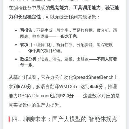
在编程任务中展现的
规划能力、工具调用能力、验证能
力和长程稳定性
，可以无缝迁移到其他场景：
写报告
：不是生成一段文字，而是拉数据、做分析、画
图表、检查逻辑——
一条龙干完
。
管项目
：理解目标、拆解任务、分配资源、追踪进度
——
像个真的项目经理
。
数据分析
：读表、清洗、建模、出结论——
不用人盯着
每一步
。
从基准测试看，它在办公自动化SpreadSheetBench上
拿到
87.0分
，多语言翻译WMT24++达到
85.8分
，推理
能力GPQA Diamond达到
92.4分
——这些数字对应的是
真实场景中的生产力提升。
四、聊聊未来：国产大模型的“智能体拐点”