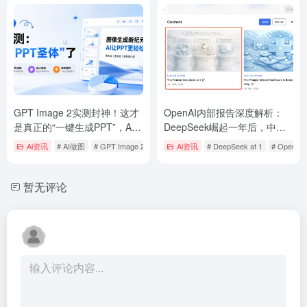
GPT Image 2实测封神！这才
OpenAI内部报告深度解析：
是真正的“一键生成PPT”，AI
DeepSeek崛起一年后，中美
做图终于能直接交稿了？
AI竞争格局如何演变？
Ai资讯
# AI做图
# GPT Image 2
# GPT Image 2做PPT
Ai资讯
# DeepSeek at 1
# Open
暂无评论