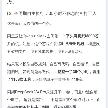
成”。
2. 长周期自主执行：35小时不休息的AI打工人
这是最让我震惊的一个点。
阿里云让Qwen3.7-Max去优化一个
平头哥真武M890芯
片
的核。注意，这个芯片在训练时
从未出现过
，模型没
有架构文档、没有性能数据、没有示例代码。
结果呢？模型自己规划、自己写代码、自己编译、自己
跑测试、发现问题再迭代……
整整干了35个小时，调用
了1158次工具
，最终把算子性能提升了
10倍
。
同期DeepSeek V4 Pro只提升了3.3倍，而且中途自动
中断了。 这就是差距——不是差在某个单点能力上，而
是差在
能不能从头干到尾、遇到问题不退
。