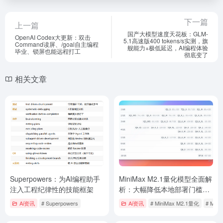
下一篇
上一篇
国产大模型速度天花板：GLM-
OpenAI Codex大更新：双击
5.1高速版400 tokens/s实测，旗
Command读屏、/goal自主编程
舰能力+极低延迟，AI编程体验
毕业、锁屏也能远程打工
彻底变了
相关文章
Superpowers：为AI编程助手
MiniMax M2.1量化模型全面解
注入工程纪律性的技能框架
析：大幅降低本地部署门槛，
多平台方案助力开发者
Ai资讯
# Superpowers
Ai资讯
# MiniMax M2.1量化
# Min